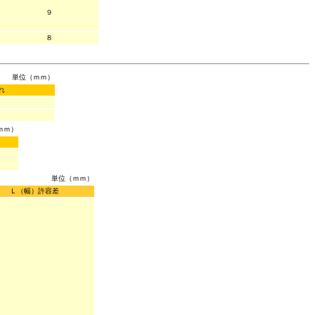
９
８
単位（ｍｍ）
れ
５
８
ｍｍ）
単位（ｍｍ）
Ｌ（幅）許容差