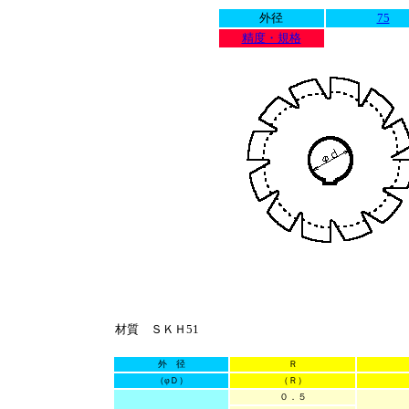
外径
75
精度・規格
材質 ＳＫＨ51
外 径
Ｒ
（φＤ）
（Ｒ）
０．５