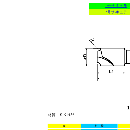
1号サ-キュラ
2号サ-キュラ
材質 ＳＫＨ56
Ｒ
外 径