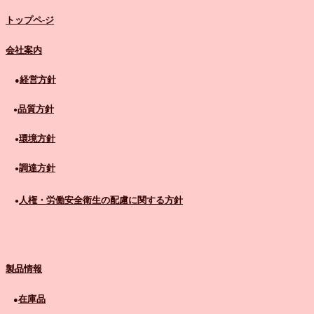
トップペ-ジ
会社案内
経営方針
●
品質方針
●
環境方針
●
調達方針
●
人権・労働安全衛生の配慮に関する方針
●
製品情報
在庫品
●