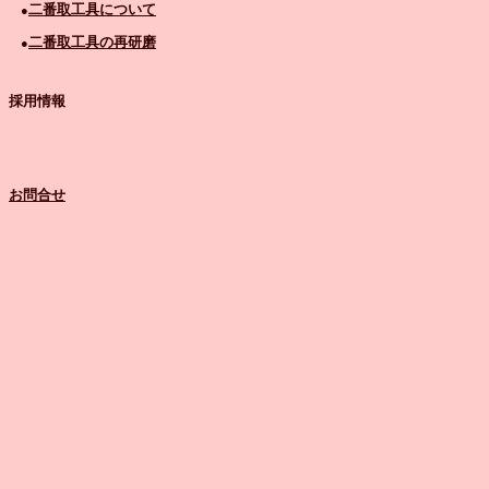
二番取工具について
●
二番取工具の再研磨
●
採用情報
お問合せ